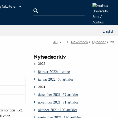
og fakulteter
English
AU
…
Newsroom
Nyheder
Vis
1
Nyhedsarkiv
2022
februar 2022: 1 emne
januar 2022: 50 artikler
2021
december 2021: 57 artikler
november 2021: 71 artikler
oktober 2021: 100 artikler
erence den 1.-2.
duktion,
september 2021: 130 artikler