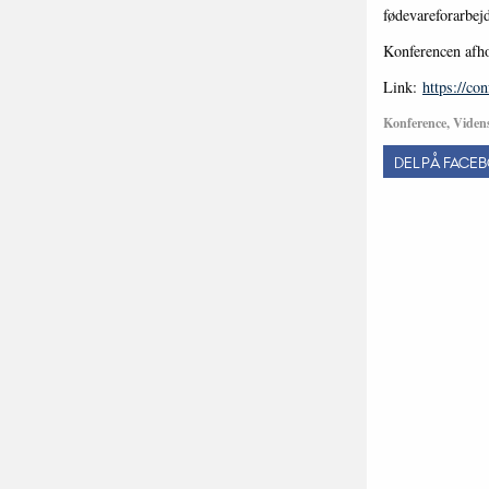
fødevareforarbej
Konferencen afho
Link:
https://co
Konference, Viden
DEL PÅ FACE