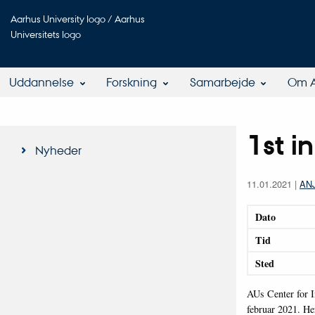
Aarhus University logo / Aarhus
Universitets logo
Uddannelse
Forskning
Samarbejde
Om 
1st 
Nyheder
11.01.2021
|
AN
Dato
Tid
Sted
AUs Center for I
februar 2021. Her