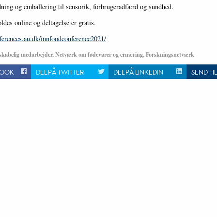
dning og emballering til sensorik, forbrugeradfærd og sundhed.
ldes online og deltagelse er gratis.
nferences.au.dk/innfoodconference2021/
skabelig medarbejder, Netværk om fødevarer og ernæring, Forskningsnetværk
BOOK
DEL PÅ TWITTER
DEL PÅ LINKEDIN
SEND TI