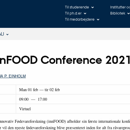
Til studerende
Institutter 
Til ph.d.er
Bibliotek
Til medarbejdere
AU
innFOOD Conference 202
JA P. EINHOLM
Man
01
feb
—
tir
02
feb
09:00
—
17:00
Virtuel
nnovativ Fødevareforskning (innFOOD) afholder sin første internationale konf
 vil den nyeste fødevareforskning blive præsenteret inden for alt fra råvarepro