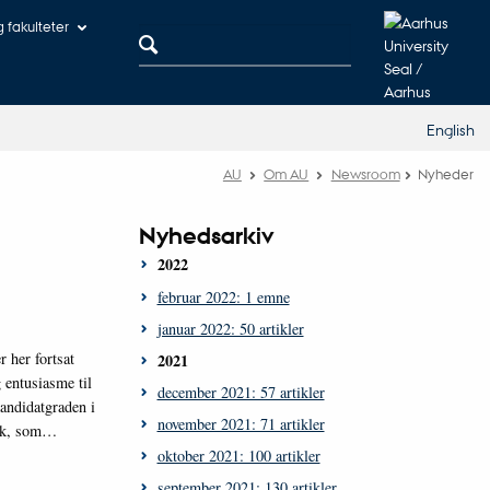
og fakulteter
English
AU
Om AU
Newsroom
Nyheder
Nyhedsarkiv
2022
februar 2022: 1 emne
januar 2022: 50 artikler
r her fortsat
2021
entusiasme til
december 2021: 57 artikler
kandidatgraden i
november 2021: 71 artikler
ark, som…
oktober 2021: 100 artikler
september 2021: 130 artikler