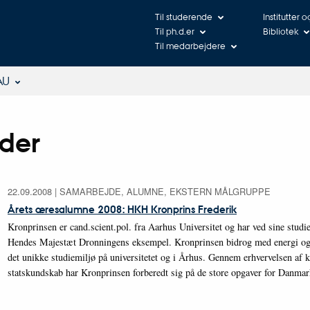
Til studerende
Institutter 
Til ph.d.er
Bibliotek
Til medarbejdere
AU
der
22.09.2008
|
SAMARBEJDE, ALUMNE, EKSTERN MÅLGRUPPE
Årets æresalumne 2008: HKH Kronprins Frederik
Kronprinsen er cand.scient.pol. fra Aarhus Universitet og har ved sine studie
Hendes Majestæt Dronningens eksempel. Kronprinsen bidrog med energi og 
det unikke studiemiljø på universitetet og i Århus. Gennem erhvervelsen af 
statskundskab har Kronprinsen forberedt sig på de store opgaver for Danm