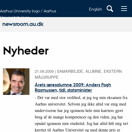
English
Aarhus University logo / Aarhus
Universitets logo
newsroom.au.dk
Nyheder
21.09.2009
|
SAMARBEJDE, ALUMNE, EKSTERN
MÅLGRUPPE
Årets æresalumne 2009: Anders Fogh
Rasmussen, tidl. statsminister
- Det var med stor stolthed, at jeg tog min eksamen fra
Aarhus universitet. Selvom jeg ikke altid var enig med
underviserne har jeg igennem hele min karriere gjort
brug af de mange kompetencer og den viden, jeg har
opnået igennem min studietid. Jeg har altid følt mig tæt
knyttet til Aarhus Universitet og med denne pris er