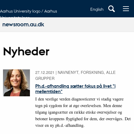
English
Aarhus University logo / Aarhus
Universitets logo
newsroom.au.dk
Nyheder
27.12.2021
|
NAVNENYT, FORSKNING, ALLE
GRUPPER
Ph.d.-afhandling sætter fokus på livet "i
mellemtiden"
I den vestlige verden diagnosticerer vi stadig vagere
tegn på sygdom for at øge overlevelsen. Men denne
tilgang igangsætter en række etiske overvejelser og
betoner kroppens flygtighed for dem, der overvåges. Det
viser en ny ph.d.-afhandling.