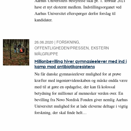
Aarhus Universitets bestyrelse skal pr. 1. februar 2021
have et nyt eksternt medlem. Indstillingsorganet ved
Aarhus Universitet efterspørger derfor forslag til
kandidater.
26.06.2020
|
FORSKNING,
OFFENTLIGHEDEN/PRESSEN, EKSTERN
MÅLGRUPPE
Millionbevilling hiver gymnasieelever med ind i
kamp mod antibiotikaresistens
Nu får danske gymnasieelever mulighed for at prøve
kræfter med ingeniørvidenskaben og måske endda være
med til at gøre en opdagelse, der kan få kolossal
betydning for millioner af mennesker verden over. En
bevilling fra Novo Nordisk Fonden giver nemlig Aarhus
Universitet mulighed for at lade eleverne deltage i vigtig
forskning, der skal finde helt…