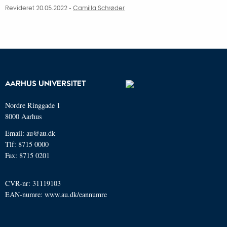
Revideret 20.05.2022 -
Camilla Schrøder
AARHUS UNIVERSITET
Nordre Ringgade 1
8000 Aarhus
Email: au@au.dk
Tlf: 8715 0000
Fax: 8715 0201
CVR-nr: 31119103
EAN-numre:
www.au.dk/eannumre