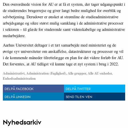
Den overordnede vision for AU er at få et system, der tager udgangspunkt i
de studerendes brugerrejse og giver langt bedre mulighed for overblik og
selvbetjening. Derudover er ønsket at strømline de studieadministrative
arbejdsgange og sikre størst mulig samklang i de administrative processer
i sektoren – til glæde for studerende samt videnskabelige og administrative
medarbejdere.
Aarhus Universitet deltager i et tæt samarbejde med ministeriet og de
øvrige syv universiteter om anskaffelse, datastrukturer og processer og vil
i de kommende måneder tilrettelægge en plan for det videre forløb for AU.
Det forventes, at AU tidligst vil kunne tage et nyt system i brug i 2022.
Administrativt, Administration (Faglighed), Alle grupper, Alle AU-enheder,
Enhedsadministration
DEL PÅ FACEBOOK
DEL PÅ TWITTER
DEL PÅ LINKEDIN
SEND TIL EN VEN
Nyhedsarkiv