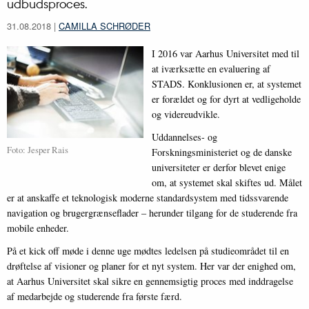
udbudsproces.
31.08.2018
|
CAMILLA SCHRØDER
I 2016 var Aarhus Universitet med til
at iværksætte en evaluering af
STADS. Konklusionen er, at systemet
er forældet og for dyrt at vedligeholde
og videreudvikle.
Uddannelses- og
Foto: Jesper Rais
Forskningsministeriet og de danske
universiteter er derfor blevet enige
om, at systemet skal skiftes ud. Målet
er at anskaffe et teknologisk moderne standardsystem med tidssvarende
navigation og brugergrænseflader – herunder tilgang for de studerende fra
mobile enheder.
På et kick off møde i denne uge mødtes ledelsen på studieområdet til en
drøftelse af visioner og planer for et nyt system. Her var der enighed om,
at Aarhus Universitet skal sikre en gennemsigtig proces med inddragelse
af medarbejde og studerende fra første færd.