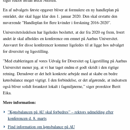
siger rektor Brian Bech Nielsen.
En af udvalgets første opgaver bliver at formulere en ny handleplan på
området, der skal ligge klar den 1. januar 2020. Den skal erstatte den
nuværende ”Handleplan for flere kvinder i forskning 2016-2020”.
Universitetsledelsen har ligeledes besluttet, at der fra 2020 og frem, hvert
andet år skal afholdes en konference om emnet på Aarhus Universitet.
Ansvaret for disse konferencer kommer ligeledes til at ligge hos udvalget
for diversitet og ligestilling.
”Med etableringen af vores Udvalg for Diversitet og Ligestilling på Aarhus
Universitet mener jeg, at vi har taget endnu et godt skridt i den rigtige
retning. Derudover er det helt konkrete arbejde med at skabe en bedre
kønsbalance meget vigtigt. I den forbindelse, er det afgørende, at indsatsen
også bliver solidt forankret lokalt i fagmiljøerne,” siger prorektor Berit
Eika.
Mere information:
”Kønsbalancen på AU skal forbedres” – rektors udmelding efter
konferencen d. 8. marts
Find information om kønsbalance på AU