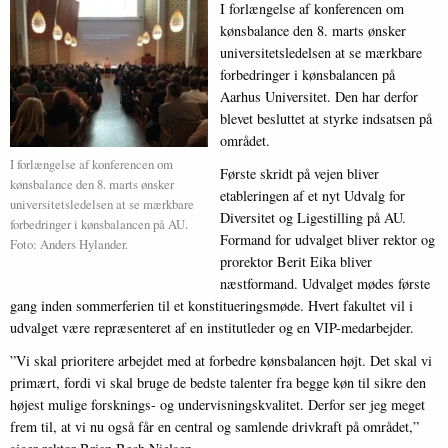
I forlængelse af konferencen om
kønsbalance den 8. marts ønsker
universitetsledelsen at se mærkbare
forbedringer i kønsbalancen på
Aarhus Universitet. Den har derfor
blevet besluttet at styrke indsatsen på
området.
I forlængelse af konferencen om
Første skridt på vejen bliver
kønsbalance den 8. marts ønsker
etableringen af et nyt Udvalg for
universitetsledelsen at se mærkbare
Diversitet og Ligestilling på AU.
forbedringer i kønsbalancen på AU.
Formand for udvalget bliver rektor og
Foto: Anders Hylander.
prorektor Berit Eika bliver
næstformand. Udvalget mødes første
gang inden sommerferien til et konstitueringsmøde. Hvert fakultet vil i
udvalget være repræsenteret af en institutleder og en VIP-medarbejder.
”Vi skal prioritere arbejdet med at forbedre kønsbalancen højt. Det skal vi
primært, fordi vi skal bruge de bedste talenter fra begge køn til sikre den
højest mulige forsknings- og undervisningskvalitet. Derfor ser jeg meget
frem til, at vi nu også får en central og samlende drivkraft på området,”