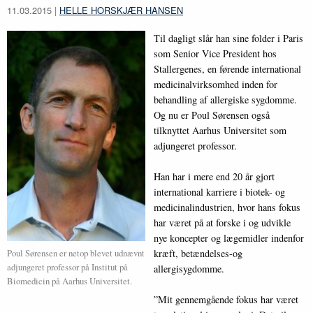
11.03.2015
|
HELLE HORSKJÆR HANSEN
Til dagligt slår han sine folder i Paris
som Senior Vice President hos
Stallergenes, en førende international
medicinalvirksomhed inden for
behandling af allergiske sygdomme.
Og nu er Poul Sørensen også
tilknyttet Aarhus Universitet som
adjungeret professor.
Han har i mere end 20 år gjort
international karriere i biotek- og
medicinalindustrien, hvor hans fokus
har været på at forske i og udvikle
nye koncepter og lægemidler indenfor
kræft, betændelses-og
Poul Sørensen er netop blevet udnævnt
adjungeret professor på Institut på
allergisygdomme.
Biomedicin på Aarhus Universitet.
”Mit gennemgående fokus har været