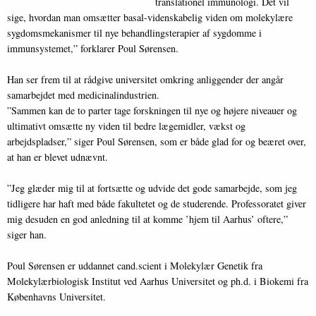
translationel immunologi. Det vil
sige, hvordan man omsætter basal-videnskabelig viden om molekylære
sygdomsmekanismer til nye behandlingsterapier af sygdomme i
immunsystemet,” forklarer Poul Sørensen.
Han ser frem til at rådgive universitet omkring anliggender der angår
samarbejdet med medicinalindustrien.
”Sammen kan de to parter tage forskningen til nye og højere niveauer og
ultimativt omsætte ny viden til bedre lægemidler, vækst og
arbejdspladser,” siger Poul Sørensen, som er både glad for og beæret over,
at han er blevet udnævnt.
”Jeg glæder mig til at fortsætte og udvide det gode samarbejde, som jeg
tidligere har haft med både fakultetet og de studerende. Professoratet giver
mig desuden en god anledning til at komme ’hjem til Aarhus’ oftere,”
siger han.
Poul Sørensen er uddannet cand.scient i Molekylær Genetik fra
Molekylærbiologisk Institut ved Aarhus Universitet og ph.d. i Biokemi fra
Københavns Universitet.