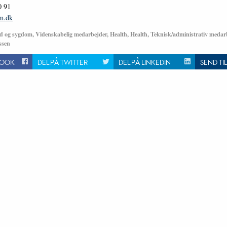
0 91
m.dk
 og sygdom, Videnskabelig medarbejder, Health, Health, Teknisk/administrativ medar
ssen
BOOK
DEL PÅ TWITTER
DEL PÅ LINKEDIN
SEND TI