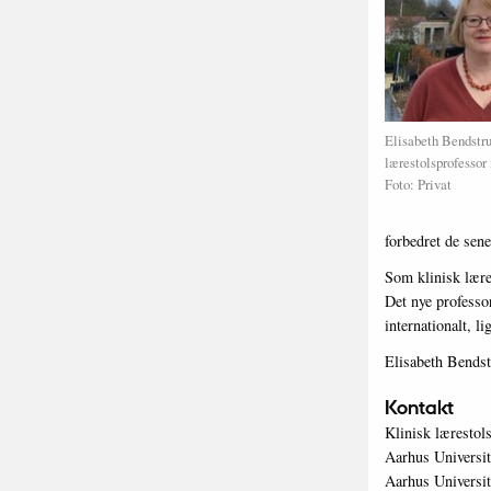
Elisabeth Bendstru
lærestolsprofessor
Foto: Privat
forbedret de sene
Som klinisk lære
Det nye professo
internationalt, 
Elisabeth Bendstr
Kontakt
Klinisk lærestol
Aarhus Universite
Aarhus Universi