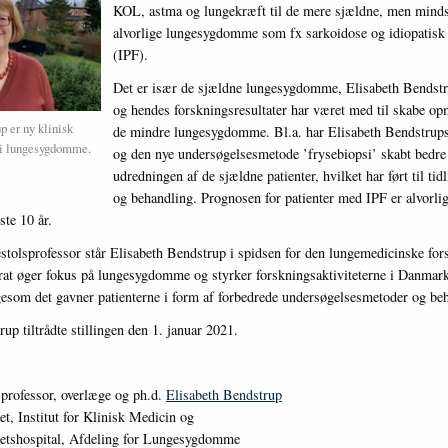
KOL, astma og lungekræft til de mere sjældne, men mindst
alvorlige lungesygdomme som fx sarkoidose og idiopatisk
(IPF).
Det er især de sjældne lungesygdomme, Elisabeth Bendstru
og hendes forskningsresultater har været med til skabe
p er ny klinisk
de mindre lungesygdomme. Bl.a. har Elisabeth Bendstrups
 i lungesygdomme.
og den nye undersøgelsesmetode ’frysebiopsi’ skabt bedre
udredningen af de sjældne patienter, hvilket har ført til tid
og behandling. Prognosen for patienter med IPF er alvorli
ste 10 år.
stolsprofessor står Elisabeth Bendstrup i spidsen for den lungemedicinske for
rat øger fokus på lungesygdomme og styrker forskningsaktiviteterne i Danmar
ligesom det gavner patienterne i form af forbedrede undersøgelsesmetoder og be
up tiltrådte stillingen den 1. januar 2021.
sprofessor, overlæge og ph.d.
Elisabeth Bendstrup
t, Institut for Klinisk Medicin og
tetshospital, Afdeling for Lungesygdomme