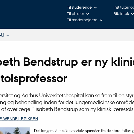
Til studerende
Institutter 
Til ph.d.er
Bibliotek
Til medarbejdere
AU
beth Bendstrup er ny klini
tolsprofessor
sitet og Aarhus Universitetshospital kan se frem til en styr
ing og behandling inden for det lungemedicinske områ
af overlæge Elisabeth Bendstrup som ny klinisk lærestols
SE WENDEL ERIKSEN
Det lungemedicinske speciale spænder fra de store folk