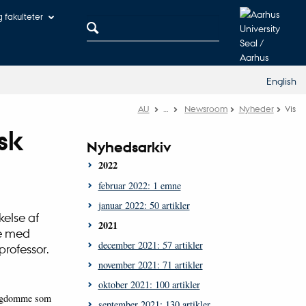
og fakulteter
English
AU
…
Newsroom
Nyheder
Vis
sk
Nyhedsarkiv
2022
februar 2022: 1 emne
januar 2022: 50 artikler
kelse af
2021
de med
december 2021: 57 artikler
professor.
november 2021: 71 artikler
oktober 2021: 100 artikler
esygdomme som
september 2021: 130 artikler