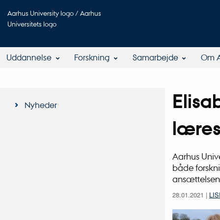
Aarhus University logo / Aarhus
Universitets logo
Uddannelse
Forskning
Samarbejde
Om 
Elisa
Nyheder
læres
Aarhus Univer
både forskn
ansættelsen 
28.01.2021
|
LI