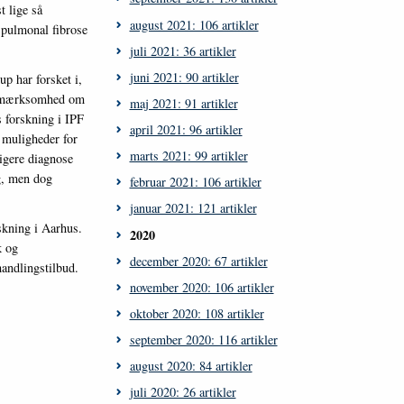
 lige så
august 2021: 106 artikler
 pulmonal fibrose
juli 2021: 36 artikler
juni 2021: 90 artikler
p har forsket i,
 opmærksomhed om
maj 2021: 91 artikler
 forskning i IPF
april 2021: 96 artikler
 muligheder for
marts 2021: 99 artikler
ligere diagnose
g, men dog
februar 2021: 106 artikler
januar 2021: 121 artikler
skning i Aarhus.
2020
k og
december 2020: 67 artikler
handlingstilbud.
november 2020: 106 artikler
oktober 2020: 108 artikler
september 2020: 116 artikler
august 2020: 84 artikler
juli 2020: 26 artikler