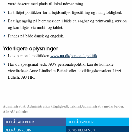
værdibaseret med plads til lokal udmøntning.
Er tilføjet politikker for arbejdsmiljø, ligestilling og mangfoldighed.
Er tilgængelig på hjemmesiden i både en søgbar og printvenlig version
og kan tilgås via mobil og tablet.
Findes på både dansk og engelsk.
Yderligere oplysninger
Læs personalepolitikken
www.au.dk/personalepolitik
Har du spørgsmål vedr. AU's personalepolitik, kan du kontakte
vicedirektør Anne Lindholm Behnk eller udviklingskonsulent Lizzi
Edlich, AU HR.
Administrativt, Administration (Faglighed), Teknisk/administrativ medarbejder,
Alle AU-enheder
DEL PÅ FACEBOOK
DEL PÅ TWITTER
DEL PÅ LINKEDIN
SEND TIL EN VEN