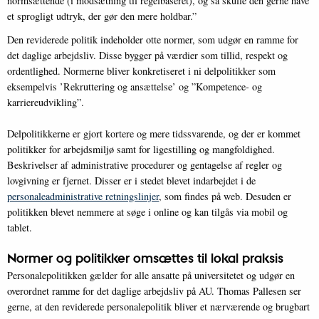
normsættende (i modsætning til regelbaseret), og så skulle den gerne have
et sprogligt udtryk, der gør den mere holdbar.”
Den reviderede politik indeholder otte normer, som udgør en ramme for
det daglige arbejdsliv. Disse bygger på værdier som tillid, respekt og
ordentlighed. Normerne bliver konkretiseret i ni delpolitikker som
eksempelvis ’Rekruttering og ansættelse’ og ”Kompetence- og
karriereudvikling”.
Delpolitikkerne er gjort kortere og mere tidssvarende, og der er kommet
politikker for arbejdsmiljø samt for ligestilling og mangfoldighed.
Beskrivelser af administrative procedurer og gentagelse af regler og
lovgivning er fjernet. Disser er i stedet blevet indarbejdet i de
personaleadministrative retningslinjer
, som findes på web. Desuden er
politikken blevet nemmere at søge i online og kan tilgås via mobil og
tablet.
Normer
og politikker omsættes til lokal praksis
Personalepolitikken gælder for alle ansatte på universitetet og udgør en
overordnet ramme for det daglige arbejdsliv på AU. Thomas Pallesen ser
gerne, at den reviderede personalepolitik bliver et nærværende og brugbart