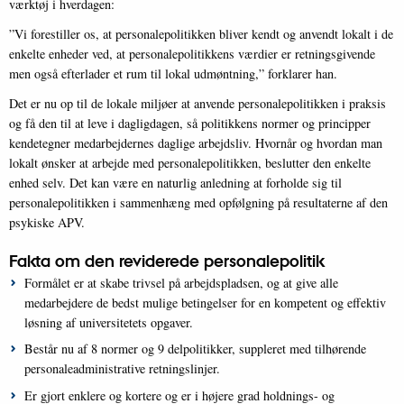
værktøj i hverdagen:
”Vi forestiller os, at personalepolitikken bliver kendt og anvendt lokalt i de
enkelte enheder ved, at personalepolitikkens værdier er retningsgivende
men også efterlader et rum til lokal udmøntning,” forklarer han.
Det er nu op til de lokale miljøer at anvende personalepolitikken i praksis
og få den til at leve i dagligdagen, så politikkens normer og principper
kendetegner medarbejdernes daglige arbejdsliv. Hvornår og hvordan man
lokalt ønsker at arbejde med personalepolitikken, beslutter den enkelte
enhed selv. Det kan være en naturlig anledning at forholde sig til
personalepolitikken i sammenhæng med opfølgning på resultaterne af den
psykiske APV.
Fakta om den reviderede personalepolitik
Formålet er at skabe trivsel på arbejdspladsen, og at give alle
medarbejdere
de bedst mulige betingelser for en kompetent og effektiv
løsning af universitetets opgaver.
Består nu af 8 normer og 9 delpolitikker, suppleret med tilhørende
personaleadministrative retningslinjer.
Er gjort enklere og kortere og er i højere grad holdnings- og