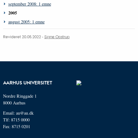
september 2008: 1 emne
2005
august 2005: 1 emne
Revideret 20.05.2022 -
Signe Opstrup
AARHUS UNIVERSITET
Nordre Ringgade 1
8000 Aarhus
Email: au@au.dk
Tlf: 8715 0000
Fax: 8715 0201