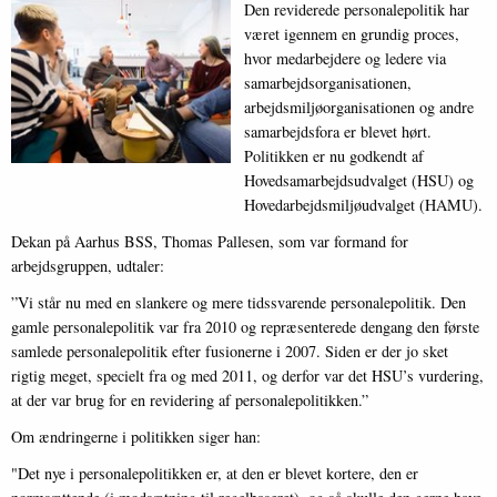
Den reviderede personalepolitik har
været igennem en grundig proces,
hvor medarbejdere og ledere via
samarbejdsorganisationen,
arbejdsmiljøorganisationen og andre
samarbejdsfora er blevet hørt.
Politikken er nu godkendt af
Hovedsamarbejdsudvalget (HSU) og
Hovedarbejdsmiljøudvalget (HAMU).
Dekan på Aarhus BSS, Thomas Pallesen, som var formand for
arbejdsgruppen, udtaler:
”Vi står nu med en slankere og mere tidssvarende personalepolitik. Den
gamle personalepolitik var fra 2010 og repræsenterede dengang den første
samlede personalepolitik efter fusionerne i 2007. Siden er der jo sket
rigtig meget, specielt fra og med 2011, og derfor var det HSU’s vurdering,
at der var brug for en revidering af personalepolitikken.”
Om ændringerne i politikken siger han:
"Det nye i personalepolitikken er, at den er blevet kortere, den er