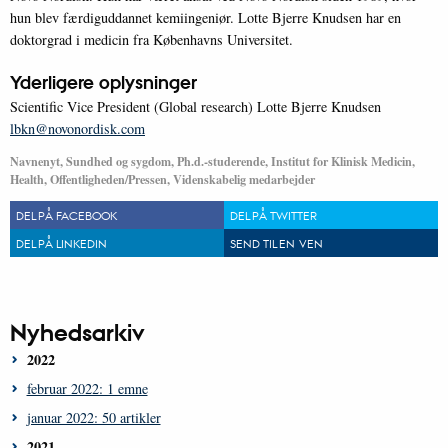
hun blev færdiguddannet kemiingeniør. Lotte Bjerre Knudsen har en
doktorgrad i medicin fra Københavns Universitet.
Yderligere oplysninger
Scientific Vice President (Global research) Lotte Bjerre Knudsen
lbkn@novonordisk.com
Navnenyt, Sundhed og sygdom, Ph.d.-studerende, Institut for Klinisk Medicin,
Health, Offentligheden/Pressen, Videnskabelig medarbejder
DEL PÅ FACEBOOK
DEL PÅ TWITTER
DEL PÅ LINKEDIN
SEND TIL EN VEN
Nyhedsarkiv
2022
februar 2022: 1 emne
januar 2022: 50 artikler
2021