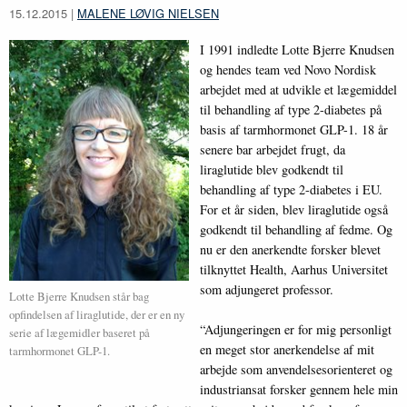
15.12.2015
|
MALENE LØVIG NIELSEN
I 1991 indledte Lotte Bjerre Knudsen
og hendes team ved Novo Nordisk
arbejdet med at udvikle et lægemiddel
til behandling af type 2-diabetes på
basis af tarmhormonet GLP-1. 18 år
senere bar arbejdet frugt, da
liraglutide blev godkendt til
behandling af type 2-diabetes i EU.
For et år siden, blev liraglutide også
godkendt til behandling af fedme. Og
nu er den anerkendte forsker blevet
tilknyttet Health, Aarhus Universitet
som adjungeret professor.
Lotte Bjerre Knudsen står bag
opfindelsen af liraglutide, der er en ny
“Adjungeringen er for mig personligt
serie af lægemidler baseret på
en meget stor anerkendelse af mit
tarmhormonet GLP-1.
arbejde som anvendelsesorienteret og
industriansat forsker gennem hele min