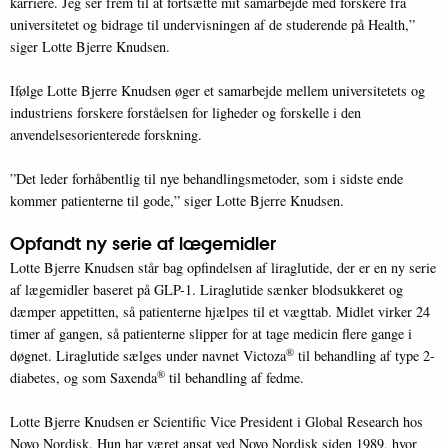
karriere. Jeg ser frem til at fortsætte mit samarbejde med forskere fra
universitetet og bidrage til undervisningen af de studerende på Health,”
siger Lotte Bjerre Knudsen.
Ifølge Lotte Bjerre Knudsen øger et samarbejde mellem universitetets og
industriens forskere forståelsen for ligheder og forskelle i den
anvendelsesorienterede forskning.
”Det leder forhåbentlig til nye behandlingsmetoder, som i sidste ende
kommer patienterne til gode,” siger Lotte Bjerre Knudsen.
Opfandt ny serie af lægemidler
Lotte Bjerre Knudsen står bag opfindelsen af liraglutide, der er en ny serie
af lægemidler baseret på GLP-1. Liraglutide sænker blodsukkeret og
dæmper appetitten, så patienterne hjælpes til et vægttab. Midlet virker 24
timer af gangen, så patienterne slipper for at tage medicin flere gange i
®
døgnet. Liraglutide sælges under navnet Victoza
til behandling af type 2-
®
diabetes, og som Saxenda
til behandling af fedme.
Lotte Bjerre Knudsen er Scientific Vice President i Global Research hos
Novo Nordisk. Hun har været ansat ved Novo Nordisk siden 1989, hvor