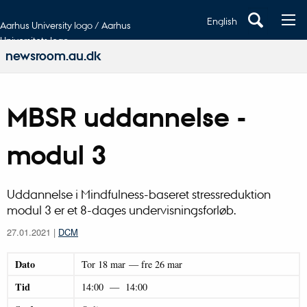
English
Aarhus University logo / Aarhus
Universitets logo
newsroom.au.dk
MBSR uddannelse -
modul 3
Uddannelse i Mindfulness-baseret stressreduktion
modul 3 er et 8-dages undervisningsforløb.
27.01.2021
|
DCM
Dato
Tor
18
mar
—
fre
26
mar
Tid
14:00
—
14:00