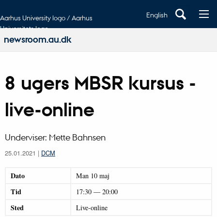
English
Aarhus University logo / Aarhus
Universitets logo
newsroom.au.dk
8 ugers MBSR kursus -
live-online
Underviser: Mette Bahnsen
25.01.2021
|
DCM
Dato
Man
10
maj
Tid
17:30
—
20:00
Sted
Live-online