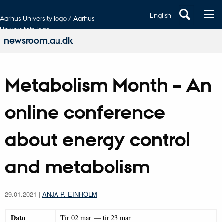
English
Aarhus University logo / Aarhus
Universitets logo
newsroom.au.dk
Metabolism Month – An
online conference
about energy control
and metabolism
29.01.2021
|
ANJA P. EINHOLM
Dato
Tir
02
mar
—
tir
23
mar