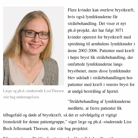
Flere kvinder kan overleve brystkræft,
hvis også lymfeknuderne får
strålebehandling. Det viser et nyt
ph.d-projekt, der har fulgt 3071
kvinder opereret for brystkræft med
spredning til armhulens lymfeknuder i
årene 2002-2006. Patienter med kræft
i højre bryst fik strålebehandling, der
omfattede lymfeknuderne langs
brystbenet, mens disse lymfeknuder
blev udeladt i strålebehandlingen hos
patienter med kræft i venstre bryst for
Læge og ph.d.-studerende LiseThorsen
at undgå bestråling af hjertet.
står bag undersøgelsen.
”Strålebehandling af lymfeknuderne
medførte, at færre patienter fik
tilbagefald og døde af brystkræft, så det er selvfølgelig et vigtigt
fremskridt for denne patientgruppe,” siger læge og ph.d.-studerende Lise
Bech Jellesmark Thorsen, der står bag projektet.