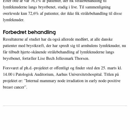
Efter otte år var 76,1% af patienter, der fik strålebehandling til
lymfeknuderne langs brystbenet, stadig i live. Til sammenligning
overlevede kun 72,6% af patienter, der ikke fik strålebehandling til disse
lymfeknuder.
Forbedret behandling
Resultaterne af studiet har da også allerede medført, at alle danske
patienter med brystkræft, der har spredt sig til armhulens lymfeknuder, nu
får tilbudt hjerte-skånende strålebehandling af lymfeknuderne langs
brystbenet, fortæller Lise Bech Jellesmark Thorsen.
Forsvaret af ph.d.-projektet er offentligt og finder sted den 25. marts kl.
14.00 i Patologisk Auditorium, Aarhus Universitetshospital. Titlen på
projektet er: ”Internal mammary node irradiation in early node-positive
breast cancer”.