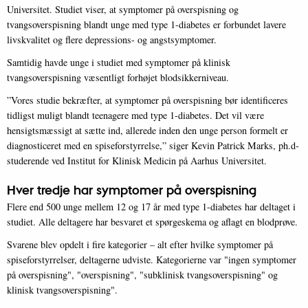
Universitet. Studiet viser, at symptomer på overspisning og
tvangsoverspisning blandt unge med type 1-diabetes er forbundet lavere
livskvalitet og flere depressions- og angstsymptomer.
Samtidig havde unge i studiet med symptomer på klinisk
tvangsoverspisning væsentligt forhøjet blodsikkerniveau.
”Vores studie bekræfter, at symptomer på overspisning bør identificeres
tidligst muligt blandt teenagere med type 1-diabetes. Det vil være
hensigtsmæssigt at sætte ind, allerede inden den unge person formelt er
diagnosticeret med en spiseforstyrrelse,” siger Kevin Patrick Marks, ph.d-
studerende ved Institut for Klinisk Medicin på Aarhus Universitet.
Hver tredje har symptomer på overspisning
Flere end 500 unge mellem 12 og 17 år med type 1-diabetes har deltaget i
studiet. Alle deltagere har besvaret et spørgeskema og aflagt en blodprøve.
Svarene blev opdelt i fire kategorier – alt efter hvilke symptomer på
spiseforstyrrelser, deltagerne udviste. Kategorierne var "ingen symptomer
på overspisning", "overspisning", "subklinisk tvangsoverspisning" og
klinisk tvangsoverspisning".