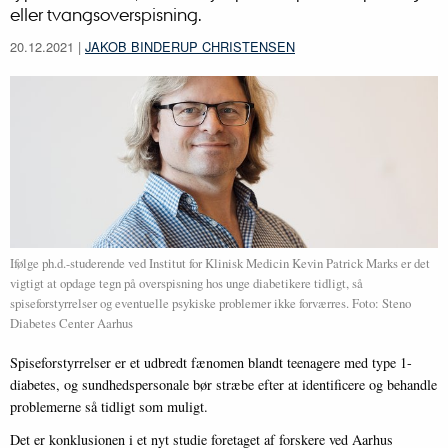
eller tvangsoverspisning.
20.12.2021
|
JAKOB BINDERUP CHRISTENSEN
Ifølge ph.d.-studerende ved Institut for Klinisk Medicin Kevin Patrick Marks er det
vigtigt at opdage tegn på overspisning hos unge diabetikere tidligt, så
spiseforstyrrelser og eventuelle psykiske problemer ikke forværres. Foto: Steno
Diabetes Center Aarhus
Spiseforstyrrelser er et udbredt fænomen blandt teenagere med type 1-
diabetes, og sundhedspersonale bør stræbe efter at identificere og behandle
problemerne så tidligt som muligt.
Det er konklusionen i et nyt studie foretaget af forskere ved Aarhus