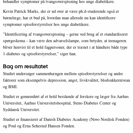
behandler symptomer på tvangsoverspisning hos unge diabetikere.
Kevin Patrick Marks, der er ud over at være ph.d-studerende også er
børnelæge, har et bud på, hvordan man allerede nu kan identificere
symptomer spiseforstyrrelser hos unge diabetikere.
”Identificering af tvangsoverspisning – gerne ved brug af et standardiseret
spørgeskema – kan være den advarselslampe, som betyder, at teenageren
bliver henvist til et hold fagpersoner, der er trænet i at håndtere både type
1-diabetes og spiseforstyrrelser,” siger han.
Bag om resultatet
Studiet undersøger sammenhængen mellem spiseforstyrrelser og andre
faktorer som eksempelvis depression, angst, livskvalitet, blodsukkerniveau
og BMI.
Studiet er gennemført af et hold bestående af forskere og læger fra Aarhus
Universitet, Aarhus Universitetshospital, Steno Diabetes Center og
Syddansk Universitet.
Studiet er finansieret af Danish Diabetes Academy (Novo Nordisk Fonden)
og Poul og Erna Sehested Hansen Fonden.