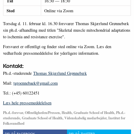
Tid
16:30
—
18:30
Sted
Online via Zoom
Torsdag d. 11. februar kl. 16.30 forsvarer Thomas Skjærlund Grønnebæk
sin ph.d.-afhandling med titlen "Skeletal muscle mitochondrial adaptations
to ischemia and resistance exercise".
Forsvaret er offentligt og finder sted online via Zoom. Læs den
vedhæftede pressemeddelelse for yderligere information.
Kontakt:
Ph.d.-studerende
Thomas Skjærlund Grønnebæk
Mail:
tgroennebaek@gmail.com
Tel.: (+45) 60122451
Læs hele pressemeddelelsen
Ph.d.-forsvar, Offentligheden/Pressen, Health, Graduate School of Health, Ph.d.-
studerende, Graduate School of Health, Videnskabelig medarbejder, Institut for
Folkesundhed
DEL PÅ FACEBOOK
DEL PÅ TWITTER