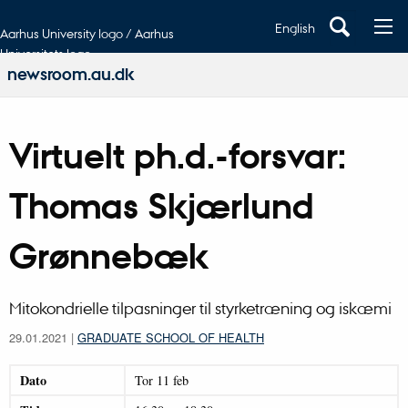
English
Aarhus University logo / Aarhus
Universitets logo
newsroom.au.dk
Virtuelt ph.d.-forsvar:
Thomas Skjærlund
Grønnebæk
Mitokondrielle tilpasninger til styrketræning og iskæmi
29.01.2021
|
GRADUATE SCHOOL OF HEALTH
Dato
Tor
11
feb