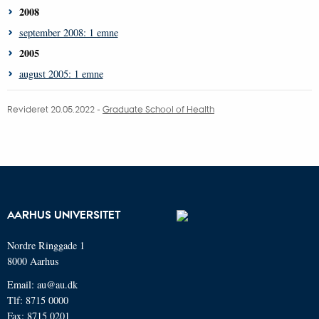
2008
september 2008: 1 emne
2005
august 2005: 1 emne
Revideret 20.05.2022 -
Graduate School of Health
AARHUS UNIVERSITET
Nordre Ringgade 1
8000 Aarhus
Email: au@au.dk
Tlf: 8715 0000
Fax: 8715 0201