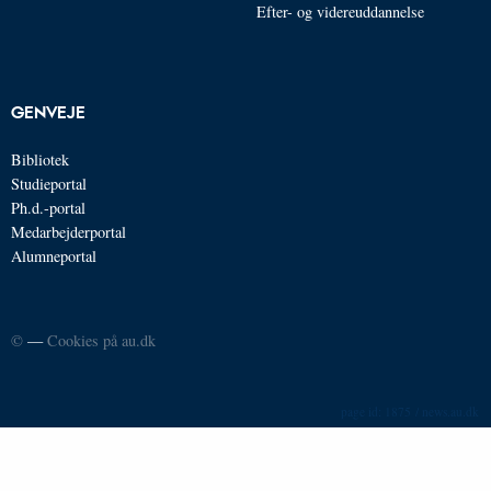
Efter- og videreuddannelse
GENVEJE
Bibliotek
Studieportal
Ph.d.-portal
Medarbejderportal
Alumneportal
©
—
Cookies på au.dk
1875 / news.au.dk