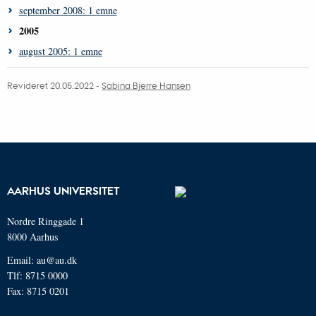
september 2008: 1 emne
2005
august 2005: 1 emne
Revideret 20.05.2022 -
Sabina Bjerre Hansen
AARHUS UNIVERSITET
Nordre Ringgade 1
8000 Aarhus
Email: au@au.dk
Tlf: 8715 0000
Fax: 8715 0201