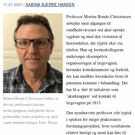
11.01.2021
|
SABINA BJERRE HANSEN
Professor Morten Bondo Christensen
arbejder med adgangen til
sundhedsvæsenet ved akut opstået
sygdom og med den visitation af
henvendelser, der typisk sker via
telefon. Han og forskerkollegerne
undersøger eksempelvis
organiseringen af lægevagten,
herunder kontaktmønster og forhold,
der kan medføre forsinkelse frem til
patienten kommer i behandling. Det
har bl.a. ført til initiativer som
’akutknappen’ ved kontakt til
Morten Bondo Christensen håber, at
lægevagten på 1813.
det nye professorat kan øge
forskergruppens muligheder for at
Den nyudnævnte professor står typisk
gennemføre større projekter og opnå
i spidsen for meget praksisnære
større fondsbevillinger. Foto: Privat
forskningsprojekter, hvor resultaterne
relativt hurtigt og nemt kan føre til