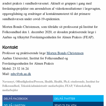
ændret praksis i sundhedsvæsenet. Aktuelt er gruppen i gang med
forskningsprojekter om anvendelsen af videokonsultationer i lægevagten,
opgaveglidning og ændringer af kontaktmønsteret til det primære
sundhedsvæsen under covid-19-epidemien.
Morten Bondo Christensen, som tiltrådte sit professorat på Institut for
Folkesundhed den 1. december 2020, er desuden praktiserende læge i
Aarhus og tilknyttet Forskningsenheden for Almen Praksis (FEAP).
Kontakt
Professor og praktiserende læge
Morten Bondo Christensen
Aarhus Universitet, Institut for Folkesundhed og
Forskningsenheden for Almen Praksis
Mobil: 23 32 16 24
Mail:
mbc@ph.au.dk
Navnenyt, Offentligheden/Pressen, Health, Health, Ph.d.-studerende, Institut for
Folkesundhed, Teknisk/administrativ medarbejder, FEAP, Videnskabelig
medarbejder
DEL PÅ FACEBOOK
DEL PÅ TWITTER
DEL PÅ LINKEDIN
SEND TIL EN VEN