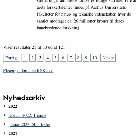
støttet unge, ambitiøse forskeres tidlige karriere. Fire af
årets forskertalenter findes på Aarhus Universitets
fakulteter for natur- og tekniske videnskaber, hvor de
samlet modtager ca. 26 millioner kroner til deres
banebrydende forskning.
Viser resultater 21 til 30 ud af 121
3
Forrige
1
2
4
5
6
7
8
9
10
Næste
Eksempeldomæne RSS feed
Nyhedsarkiv
2022
februar 2022: 1 emne
januar 2022: 50 artikler
2021