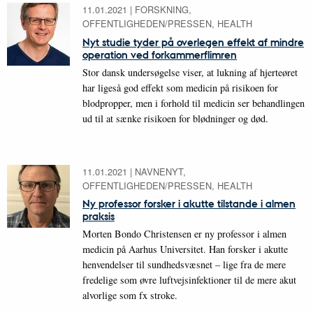
11.01.2021
|
FORSKNING,
OFFENTLIGHEDEN/PRESSEN, HEALTH
Nyt studie tyder på overlegen effekt af mindre
operation ved forkammerflimren
Stor dansk undersøgelse viser, at lukning af hjerteøret
har ligeså god effekt som medicin på risikoen for
blodpropper, men i forhold til medicin ser behandlingen
ud til at sænke risikoen for blødninger og død.
11.01.2021
|
NAVNENYT,
OFFENTLIGHEDEN/PRESSEN, HEALTH
Ny professor forsker i akutte tilstande i almen
praksis
Morten Bondo Christensen er ny professor i almen
medicin på Aarhus Universitet. Han forsker i akutte
henvendelser til sundhedsvæsnet – lige fra de mere
fredelige som øvre luftvejsinfektioner til de mere akut
alvorlige som fx stroke.