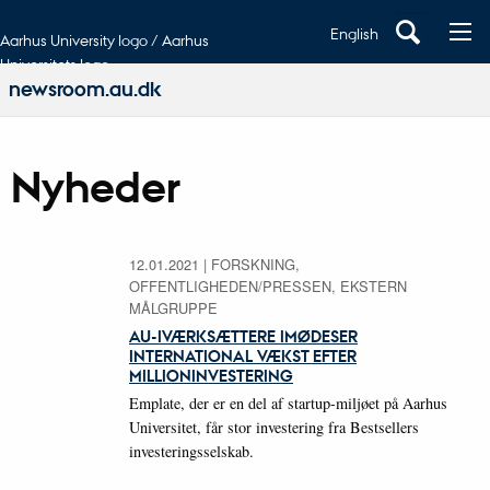
English
Aarhus University logo / Aarhus
Universitets logo
newsroom.au.dk
Nyheder
12.01.2021
|
FORSKNING,
OFFENTLIGHEDEN/PRESSEN, EKSTERN
MÅLGRUPPE
AU-IVÆRKSÆTTERE IMØDESER
INTERNATIONAL VÆKST EFTER
MILLIONINVESTERING
Emplate, der er en del af startup-miljøet på Aarhus
Universitet, får stor investering fra Bestsellers
investeringsselskab.