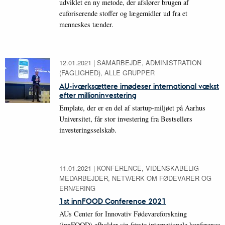
udviklet en ny metode, der afslører brugen af
euforiserende stoffer og lægemidler ud fra et
menneskes tænder.
12.01.2021
|
SAMARBEJDE, ADMINISTRATION
(FAGLIGHED), ALLE GRUPPER
AU-iværksættere imødeser international vækst
efter millioninvestering
Emplate, der er en del af startup-miljøet på Aarhus
Universitet, får stor investering fra Bestsellers
investeringsselskab.
11.01.2021
|
KONFERENCE, VIDENSKABELIG
MEDARBEJDER, NETVÆRK OM FØDEVARER OG
ERNÆRING
1st innFOOD Conference 2021
AUs Center for Innovativ Fødevareforskning
(innFOOD) afholder sin første internationale konference