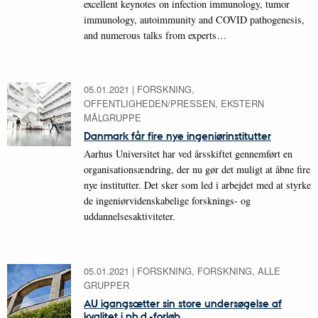
excellent keynotes on infection immunology, tumor
immunology, autoimmunity and COVID pathogenesis,
and numerous talks from experts…
05.01.2021
|
FORSKNING,
OFFENTLIGHEDEN/PRESSEN, EKSTERN
MÅLGRUPPE
Danmark får fire nye ingeniørinstitutter
Aarhus Universitet har ved årsskiftet gennemført en
organisationsændring, der nu gør det muligt at åbne fire
nye institutter. Det sker som led i arbejdet med at styrke
de ingeniørvidenskabelige forsknings- og
uddannelsesaktiviteter.
05.01.2021
|
FORSKNING, FORSKNING, ALLE
GRUPPER
AU igangsætter sin store undersøgelse af
kvalitet i ph.d.-forløb