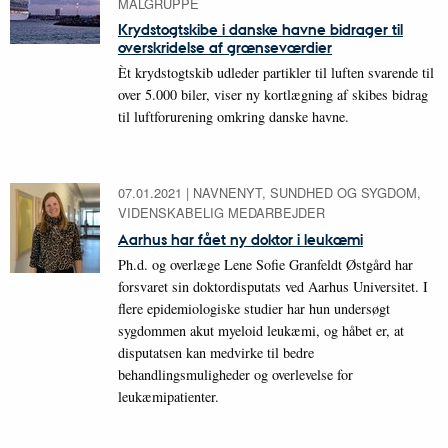
MÅLGRUPPE
Krydstogtskibe i danske havne bidrager til
overskridelse af grænseværdier
Èt krydstogtskib udleder partikler til luften svarende til
over 5.000 biler, viser ny kortlægning af skibes bidrag
til luftforurening omkring danske havne.
07.01.2021
|
NAVNENYT, SUNDHED OG SYGDOM,
VIDENSKABELIG MEDARBEJDER
Aarhus har fået ny doktor i leukæmi
Ph.d. og overlæge Lene Sofie Granfeldt Østgård har
forsvaret sin doktordisputats ved Aarhus Universitet. I
flere epidemiologiske studier har hun undersøgt
sygdommen akut myeloid leukæmi, og håbet er, at
disputatsen kan medvirke til bedre
behandlingsmuligheder og overlevelse for
leukæmipatienter.