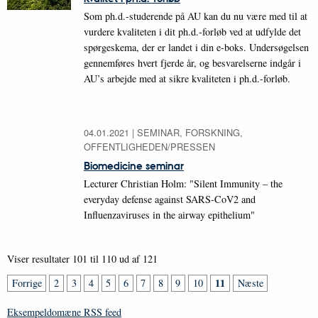
Som ph.d.-studerende på AU kan du nu være med til at
vurdere kvaliteten i dit ph.d.-forløb ved at udfylde det
spørgeskema, der er landet i din e-boks. Undersøgelsen
gennemføres hvert fjerde år, og besvarelserne indgår i
AU’s arbejde med at sikre kvaliteten i ph.d.-forløb.
04.01.2021
|
SEMINAR, FORSKNING,
OFFENTLIGHEDEN/PRESSEN
Biomedicine seminar
Lecturer Christian Holm: "Silent Immunity – the
everyday defense against SARS-CoV2 and
Influenzaviruses in the airway epithelium"
Viser resultater 101 til 110 ud af 121
11
Forrige
2
3
4
5
6
7
8
9
10
Næste
Eksempeldomæne RSS feed