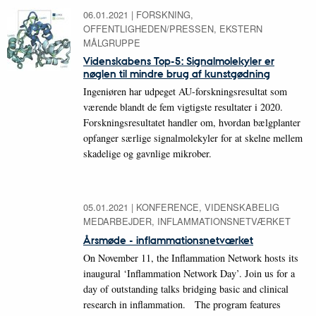
06.01.2021
|
FORSKNING,
OFFENTLIGHEDEN/PRESSEN, EKSTERN
MÅLGRUPPE
Videnskabens Top-5: Signalmolekyler er
nøglen til mindre brug af kunstgødning
Ingeniøren har udpeget AU-forskningsresultat som
værende blandt de fem vigtigste resultater i 2020.
Forskningsresultatet handler om, hvordan bælgplanter
opfanger særlige signalmolekyler for at skelne mellem
skadelige og gavnlige mikrober.
05.01.2021
|
KONFERENCE, VIDENSKABELIG
MEDARBEJDER, INFLAMMATIONSNETVÆRKET
Årsmøde - inflammationsnetværket
On November 11, the Inflammation Network hosts its
inaugural ‘Inflammation Network Day’. Join us for a
day of outstanding talks bridging basic and clinical
research in inflammation. The program features