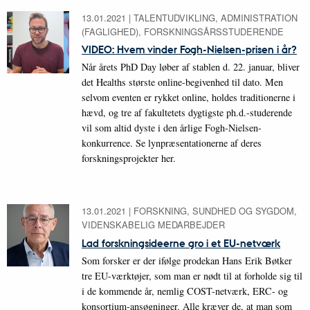
13.01.2021
|
TALENTUDVIKLING, ADMINISTRATION
(FAGLIGHED), FORSKNINGSÅRSSTUDERENDE
VIDEO: Hvem vinder Fogh-Nielsen-prisen i år?
Når årets PhD Day løber af stablen d. 22. januar, bliver
det Healths største online-begivenhed til dato. Men
selvom eventen er rykket online, holdes traditionerne i
hævd, og tre af fakultetets dygtigste ph.d.-studerende
vil som altid dyste i den årlige Fogh-Nielsen-
konkurrence. Se lynpræsentationerne af deres
forskningsprojekter her.
13.01.2021
|
FORSKNING, SUNDHED OG SYGDOM,
VIDENSKABELIG MEDARBEJDER
Lad forskningsideerne gro i et EU-netværk
Som forsker er der ifølge prodekan Hans Erik Bøtker
tre EU-værktøjer, som man er nødt til at forholde sig til
i de kommende år, nemlig COST-netværk, ERC- og
konsortium-ansøgninger. Alle kræver de, at man som