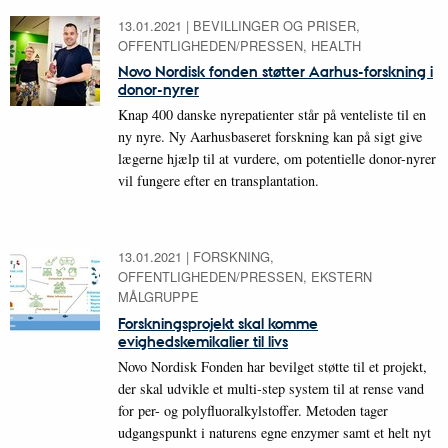
13.01.2021
|
BEVILLINGER OG PRISER,
OFFENTLIGHEDEN/PRESSEN, HEALTH
Novo Nordisk fonden støtter Aarhus-forskning i
donor-nyrer
Knap 400 danske nyrepatienter står på venteliste til en
ny nyre. Ny Aarhusbaseret forskning kan på sigt give
lægerne hjælp til at vurdere, om potentielle donor-nyrer
vil fungere efter en transplantation.
13.01.2021
|
FORSKNING,
OFFENTLIGHEDEN/PRESSEN, EKSTERN
MÅLGRUPPE
Forskningsprojekt skal komme
evighedskemikalier til livs
Novo Nordisk Fonden har bevilget støtte til et projekt,
der skal udvikle et multi-step system til at rense vand
for per- og polyfluoralkylstoffer. Metoden tager
udgangspunkt i naturens egne enzymer samt et helt nyt